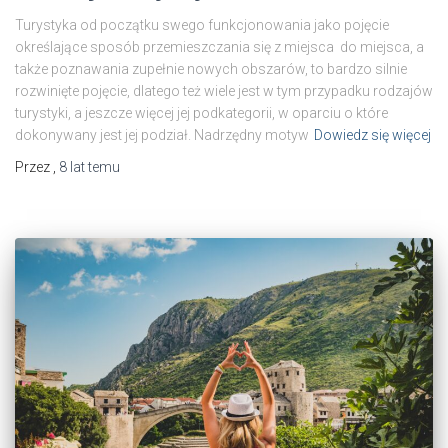
Turystyka od początku swego funkcjonowania jako pojęcie
określające sposób przemieszczania się z miejsca do miejsca, a
także poznawania zupełnie nowych obszarów, to bardzo silnie
rozwinięte pojęcie, dlatego też wiele jest w tym przypadku rodzajów
turystyki, a jeszcze więcej jej podkategorii, w oparciu o które
dokonywany jest jej podział. Nadrzędny motyw
Dowiedz się więcej
Przez
,
8 lat
temu