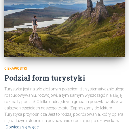
CIEKAWOSTKI
Podział form turystyki
Turystyka jest na tyle złożonym pojęciem, że systematycznie ulega
rozbudowywaniu, rozwojowi, a tym samym wyszczególnia się jej
rozmaity podział. O kilku nadrzędnych grupach poczytasz bliżej w
dalszych częściach naszego tekstu. Zapraszamy do lektury.
Turystyka przyrodnicza Jest to rodzaj podróżowania, który opiera
się w dużym stopniu na poznawaniu otaczającego człowieka w
Dowiedz się więcej