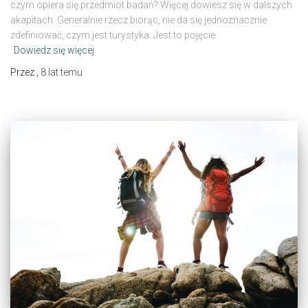
czym opiera się przedmiot badań? Więcej dowiesz się w dalszych
akapitach. Generalnie rzecz biorąc, nie da się jednoznacznie
zdefiniować, czym jest turystyka. Jest to pojęcie
Dowiedz się więcej
Przez
,
8 lat
temu