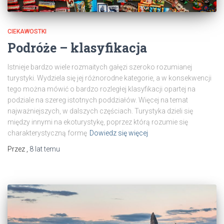
CIEKAWOSTKI
Podróże – klasyfikacja
Istnieje bardzo wiele rozmaitych gałęzi szeroko rozumianej
turystyki. Wydziela się jej różnorodne kategorie, a w konsekwencji
tego można mówić o bardzo rozległej klasyfikacji opartej na
podziale na szereg istotnych poddziałów. Więcej na temat
najważniejszych, w dalszych częściach. Turystyka dzieli się
między innymi na ekoturystykę, poprzez którą rozumie się
charakterystyczną formę
Dowiedz się więcej
Przez
,
8 lat
temu