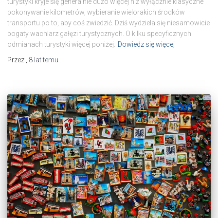
turystyki kryje się generalnie dużo więcej niż wyłącznie klasyczne
pokonywanie kilometrów, wybieranie wielorakich środków
transportu po to, aby coś zwiedzić. Dziś wydziela się niesamowicie
bogaty wachlarz gałęzi turystycznych. O kilku specyficznych
odmianach turystyki więcej poniżej.
Dowiedz się więcej
Przez
,
8 lat
temu