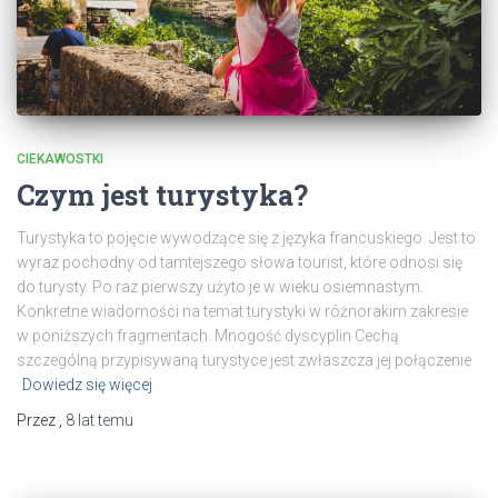
CIEKAWOSTKI
Czym jest turystyka?
Turystyka to pojęcie wywodzące się z języka francuskiego. Jest to
wyraz pochodny od tamtejszego słowa tourist, które odnosi się
do turysty. Po raz pierwszy użyto je w wieku osiemnastym.
Konkretne wiadomości na temat turystyki w różnorakim zakresie
w poniższych fragmentach. Mnogość dyscyplin Cechą
szczególną przypisywaną turystyce jest zwłaszcza jej połączenie
Dowiedz się więcej
Przez
,
8 lat
temu