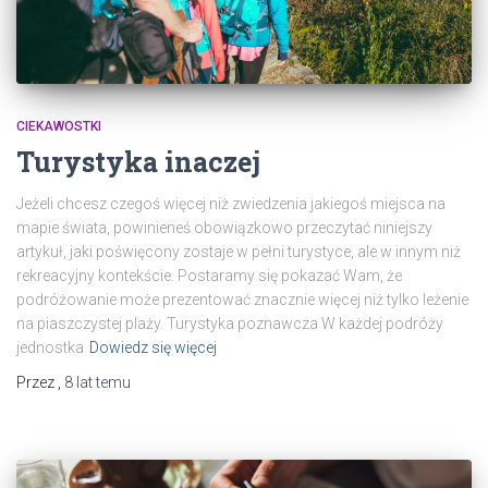
CIEKAWOSTKI
Turystyka inaczej
Jeżeli chcesz czegoś więcej niż zwiedzenia jakiegoś miejsca na
mapie świata, powinieneś obowiązkowo przeczytać niniejszy
artykuł, jaki poświęcony zostaje w pełni turystyce, ale w innym niż
rekreacyjny kontekście. Postaramy się pokazać Wam, że
podróżowanie może prezentować znacznie więcej niż tylko leżenie
na piaszczystej plaży. Turystyka poznawcza W każdej podróży
jednostka
Dowiedz się więcej
Przez
,
8 lat
temu