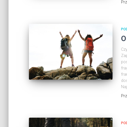
Pr
PO
O
Czy
Za
po
fra
fra
dos
Naj
Pr
PO