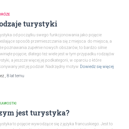
DRÓŻE
odzaje turystyki
ystyka od początku swego funkcjonowania jako pojęcie
eślające sposób przemieszczania się z miejsca do miejsca, a
że poznawania zupełnie nowych obszarów, to bardzo silnie
winięte pojęcie, dlatego też wiele jest w tym przypadku rodzajów
ystyki, a jeszcze więcej jej podkategorii, w oparciu o które
onywany jest jej podział. Nadrzędny motyw
Dowiedz się więcej
zez
,
8 lat
temu
EKAWOSTKI
zym jest turystyka?
ystyka to pojęcie wywodzące się z języka francuskiego. Jest to