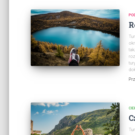
PO
R
Tur
okr
tak
roz
tur
dok
Pr
CI
C
Tur