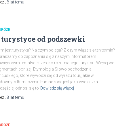
zez
,
8 lat
temu
DRÓŻE
 turystyce od podszewki
m jest turystyka? Na czym polega? Z czym wiąże się ten termin?
praszamy do zapoznania się z naszym informatorem
święconym tematyce szeroko rozumianego turyzmu. Więcej we
gmentach poniżej. Etymologia Słowo pochodzenia
ncuskiego, które wywodzi się od wyrazu tour, jakie w
łownym tłumaczeniu tłumaczone jest jako wycieczka.
częściej odnosi się to
Dowiedz się więcej
zez
,
8 lat
temu
DRÓŻE