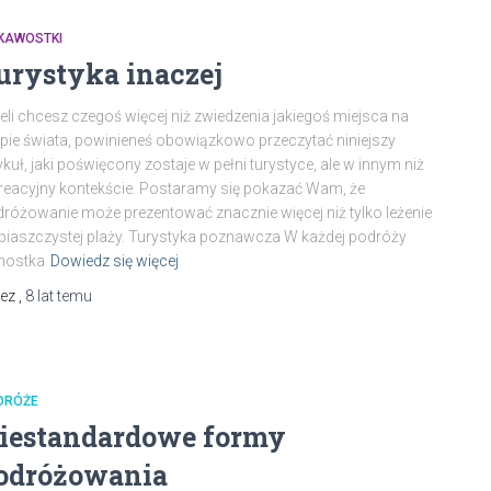
EKAWOSTKI
urystyka inaczej
eli chcesz czegoś więcej niż zwiedzenia jakiegoś miejsca na
ie świata, powinieneś obowiązkowo przeczytać niniejszy
ykuł, jaki poświęcony zostaje w pełni turystyce, ale w innym niż
reacyjny kontekście. Postaramy się pokazać Wam, że
różowanie może prezentować znacznie więcej niż tylko leżenie
piaszczystej plaży. Turystyka poznawcza W każdej podróży
nostka
Dowiedz się więcej
zez
,
8 lat
temu
DRÓŻE
iestandardowe formy
odróżowania