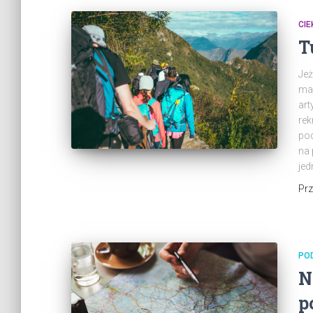
CI
T
Jeż
map
art
rek
pod
na 
jed
Pr
PO
N
p