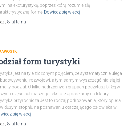
ymi na ekoturystykę, poprzez którą rozumie się
rakterystyczną formę
Dowiedz się więcej
zez
,
8 lat
temu
EKAWOSTKI
odział form turystyki
ystyka jest na tyle złożonym pojęciem, że systematycznie ulega
budowywaniu, rozwojowi, a tym samym wyszczególnia się jej
maity podział. O kilku nadrzędnych grupach poczytasz bliżej w
szych częściach naszego tekstu. Zapraszamy do lektury.
ystyka przyrodnicza Jest to rodzaj podróżowania, który opiera
 w dużym stopniu na poznawaniu otaczającego człowieka w
wiedz się więcej
zez
,
8 lat
temu