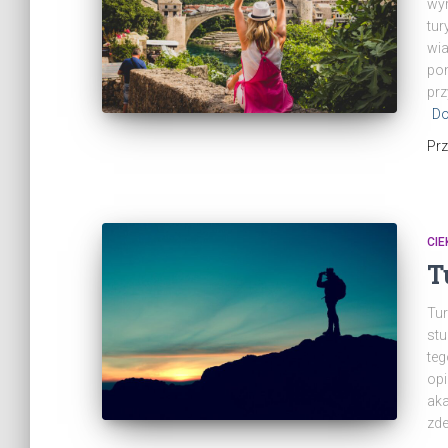
wyr
tur
wia
pon
prz
Do
Pr
CI
T
Tur
stu
teg
opi
aka
zde