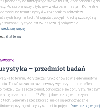
az pochodny od tamtejszego słowa tourist, które odnosi się do
ysty. Po raz pierwszy użyto je w wieku osiemnastym. Konkretne
domości na temat turystyki w różnorakim zakresie w
iższych fragmentach. Mnogość dyscyplin Cechą szczególną
ypisywaną turystyce jest zwłaszcza jej połączenie
wiedz się więcej
zez
,
8 lat
temu
EKAWOSTKI
urystyka – przedmiot badań
ystyka to termin, który zaczął funkcjonować w siedemnastym
leciu. To wówczas po raz pierwszy wykorzystano określenie
o rodzaju, zwłaszcza tourist, odnoszące się do turysty. Na czym
era się przedmiot badań? Więcej dowiesz się w dalszych
pitach. Generalnie rzecz biorąc, nie da się jednoznacznie
finiować, czym jest turystyka. Jest to pojęcie
Dowiedz się więcej