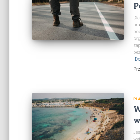
P
Dla
pra
pod
org
zap
bez
Do
Pr
PL
W
w
Jes
wyj