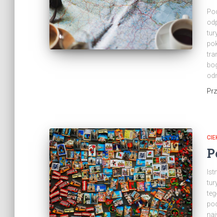
Pod
odp
tur
pok
tra
bog
odm
Pr
CI
P
Ist
tur
teg
pod
naj