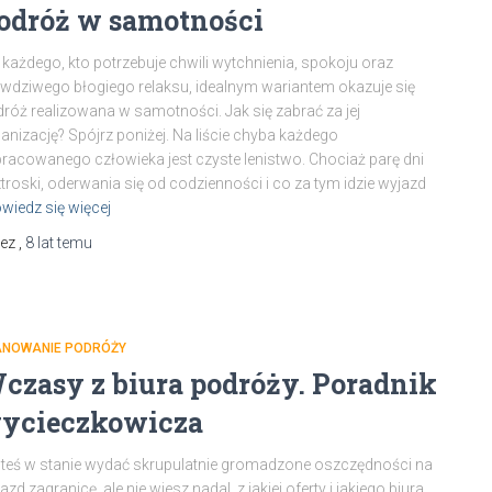
odróż w samotności
 każdego, kto potrzebuje chwili wytchnienia, spokoju oraz
wdziwego błogiego relaksu, idealnym wariantem okazuje się
róż realizowana w samotności. Jak się zabrać za jej
anizację? Spójrz poniżej. Na liście chyba każdego
racowanego człowieka jest czyste lenistwo. Chociaż parę dni
troski, oderwania się od codzienności i co za tym idzie wyjazd
wiedz się więcej
zez
,
8 lat
temu
ANOWANIE PODRÓŻY
czasy z biura podróży. Poradnik
ycieczkowicza
teś w stanie wydać skrupulatnie gromadzone oszczędności na
azd zagranicę, ale nie wiesz nadal, z jakiej oferty i jakiego biura