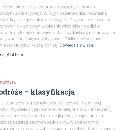
różowanie to nie tylko coroczne wyjazdy w ramach
oczynku wakacyjnego. W pojęciu szeroko dziś rozumianej
ystyki kryje się generalnie dużo więcej niż wyłącznie klasyczne
onywanie kilometrów, wybieranie wielorakich środków
nsportu po to, aby coś zwiedzić. Dziś wydziela się niesamowicie
aty wachlarz gałęzi turystycznych. O kilku specyficznych
ianach turystyki więcej poniżej.
Dowiedz się więcej
zez
,
8 lat
temu
EKAWOSTKI
odróże – klasyfikacja
nieje bardzo wiele rozmaitych gałęzi szeroko rozumianej
ystyki. Wydziela się jej różnorodne kategorie, a w konsekwencji
o można mówić o bardzo rozległej klasyfikacji opartej na
ziale na szereg istotnych poddziałów. Więcej na temat
ważniejszych, w dalszych częściach. Turystyka dzieli się między