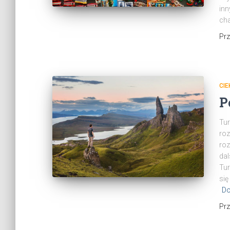
inn
cha
Pr
CI
P
Tur
roz
roz
dal
Tur
się
Do
Pr