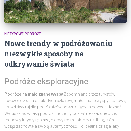
NIETYPOWE PODRÓŻE
Nowe trendy w podróżowaniu -
niezwykłe sposoby na
odkrywanie świata
Podróże eksploracyjne
Podróże na mało znane wyspy
Zapomniane przez turystów i
położone z dala od utartych szlaków, mało znane wyspy stanowią
prawdziwy raj dla podróżników poszukujących nowych doznań.
Wyruszając w taką podróż, możemy odkryć nieskażone przez
masową turystykę plaże, niezwykłe krajobrazy i kulturę, która
wciąż zachowała swoją autentyczność. To idealna okazja, aby