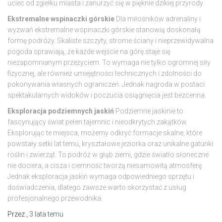
uciec od zgiełku miasta i zanurzyć się w pięknie dzikiej przyrody.
Ekstremalne wspinaczki górskie
Dla miłośników adrenaliny i
wyzwań ekstremalne wspinaczki górskie stanowią doskonałą
formę podróży. Skaliste szczyty, strome ściany i nieprzewidywalna
pogoda sprawiają, że każde wejście na górę staje się
niezapomnianym przeżyciem. To wymaga nie tylko ogromnej siły
fizycznej, ale również umiejętności technicznych i zdolności do
pokonywania własnych ograniczeń. Jednak nagroda w postaci
spektakularnych widoków i poczucia osiągnięcia jest bezcenna.
Eksploracja podziemnych jaskiń
Podziemne jaskinie to
fascynujący świat pełen tajemnic i nieodkrytych zakątków.
Eksplorując te miejsca, możemy odkryć formacje skalne, które
powstały setki lat temu, kryształowe jeziorka oraz unikalne gatunki
roślin i zwierząt. To podróż w głąb ziemi, gdzie światło słoneczne
nie dociera, a cisza i ciemność tworzą niesamowitą atmosferę.
Jednak eksploracja jaskiń wymaga odpowiedniego sprzętu i
doświadczenia, dlatego zawsze warto skorzystać z usług
profesjonalnego przewodnika.
Przez
,
3 lata
temu