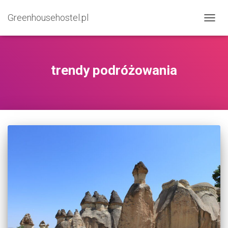
Greenhousehostel.pl
PRZE
NAWI
trendy podróżowania