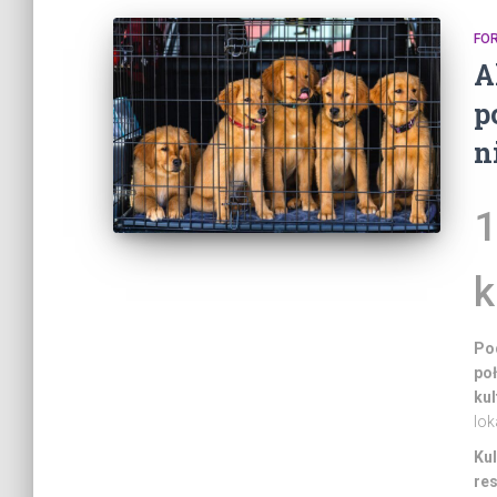
FO
A
p
n
1
k
Po
po
kul
lok
Ku
res