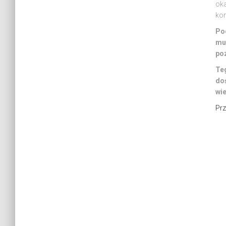
oka
kon
Po
muz
poz
Te
do
wie
Pr