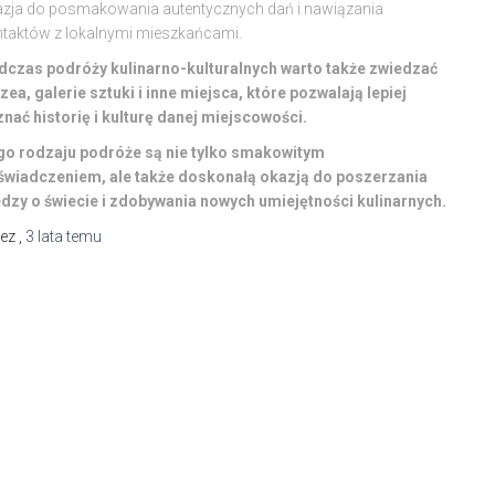
zja do posmakowania autentycznych dań i nawiązania
taktów z lokalnymi mieszkańcami.
dczas podróży kulinarno-kulturalnych warto także zwiedzać
ea, galerie sztuki i inne miejsca, które pozwalają lepiej
nać historię i kulturę danej miejscowości.
go rodzaju podróże są nie tylko smakowitym
świadczeniem, ale także doskonałą okazją do poszerzania
dzy o świecie i zdobywania nowych umiejętności kulinarnych.
zez
,
3 lata
temu