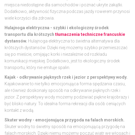
miejsca niedostępne dla samochodów i poznać ukryte zakątki.
Dodatkowo, aktywność fizyczna podczas jazdy rowerem przynosi
wiele korzyści dla zdrowia.
Hulajnoga elektryczna - szybki i ekologiczny środek
transportu dla krótszych
tłumaczenia techniczne francuskie
dystansów.
Hulajnoga elektryczna to świetna alternatywa dla
krótszych dystansów. Dzięki niej możemy szybko przemieszczać
się po mieście, omijając korki i niezależnie od rozkładu
komunikacji miejskiej. Dodatkowo, jest to ekologiczny środek
transportu, który nie emituje spalin.
Kajak - odkrywanie pięknych rzek i jezior z perspektywy wody.
Kajakowanie to nie tylko emocjonująca forma spędzania czasu,
ale również doskonały sposób na odkrywanie pięknych rzek i
jezior. Z perspektywy wody możemy podziwiać piękne krajobrazy i
być blisko natury. To idealna forma rekreacji dla osób ceniących
kontakt z wodą.
Skuter wodny - emocjonująca przygoda na falach morskich.
Skuter wodny to świetny sposób na emocjonującą przygodę na
falach morskich. Dzięki niemu możemy poczuć wiatr we włosach i