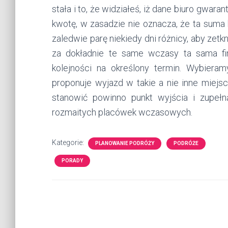
stała i to, że widziałeś, iż dane biuro gwaran
kwotę, w zasadzie nie oznacza, że ta suma
zaledwie parę niekiedy dni różnicy, aby zet
za dokładnie te same wczasy ta sama fir
kolejności na określony termin. Wybieram
proponuje wyjazd w takie a nie inne miej
stanowić powinno punkt wyjścia i zupełn
rozmaitych placówek wczasowych.
Kategorie:
PLANOWANIE PODRÓŻY
PODRÓŻE
PORADY