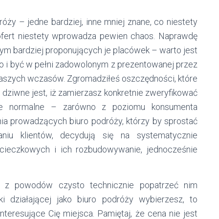
róży – jedne bardziej, inne mniej znane, co niestety
ofert niestety wprowadza pewien chaos. Naprawdę
 a tym bardziej proponujących je placówek – warto jest
o i być w pełni zadowolonym z prezentowanej przez
 naszych wczasów. Zgromadziłeś oszczędności, które
dziwne jest, iż zamierzasz konkretnie zweryfikować
łnie normalne – zarówno z poziomu konsumenta
nia prowadzących biuro podróży, którzy by sprostać
niu klientów, decydują się na systematycznie
cieczkowych i ich rozbudowywanie, jednocześnie
eś z powodów czysto technicznie popatrzeć nim
ki działającej jako biuro podróży wybierzesz, to
teresujące Cię miejsca. Pamiętaj, że cena nie jest